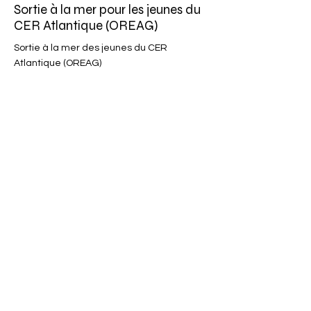
Sortie à la mer pour les jeunes du
CER Atlantique (OREAG)
Sortie à la mer des jeunes du CER
Atlantique (OREAG)
En savoir plus
4 juil. 2023
Premier séjour en mer des jeunes
des quartiers de Nanterre